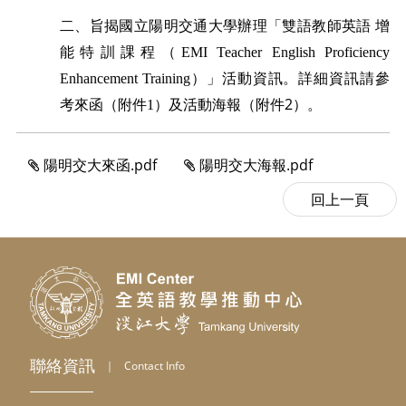
理
二、旨揭
國立陽明交通大學辦
「雙語教師英語 增
能特訓課程（EMI Teacher English Proficiency
詳細資訊請參
Enhancement Training）」活動資訊。
考來函
2
（
附件
1
）
及活動海報
（
附件
）
。
陽明交大來函.pdf
陽明交大海報.pdf
聯絡資訊
｜
Contact Info