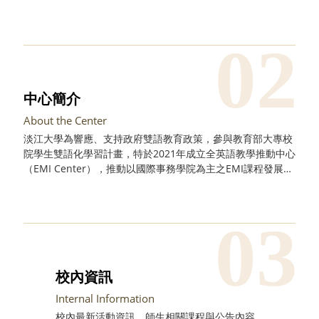
亦提供一般寫作指導，協助改進語文的流暢度與準確性。
中心簡介
About the Center
淡江大學為響應、支持政府雙語教育政策，參與教育部大專校
院學生雙語化學習計畫，特於2021年成立全英語教學推動中心
（EMI Center），推動以國際事務學院為主之EMI課程發展，
並逐步籌備、推動全校相關之全英語教學規劃，同時協調各相
關單位推動EMI課程之教學與相關活動事宜，期能達成淡江大
學邁向優質化全英語教學環境之重要推手之一。
校內資訊
Internal Information
校內最新活動資訊、師生相關課程與公告內容...