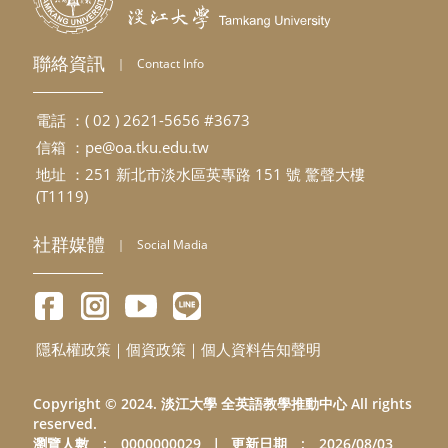
聯絡資訊
｜
Contact Info
電話 ：( 02 ) 2621-5656 #3673
信箱 ：
pe@oa.tku.edu.tw
地址 ：251 新北市淡水區英專路 151 號 驚聲大樓
(T1119)
社群媒體
｜
Social Madia
隱私權政策
｜
個資政策
｜
個人資料告知聲明
E
M
I
C
E
N
T
E
R
S
I
T
E
Copyright © 2024. 淡江大學 全英語教學推動中心 All rights
reserved.
瀏覽人數 : 0000000029
｜
更新日期 : 2026/08/03