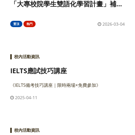
「大專校院學生雙語化學習計畫」補助
本校本國籍學生出國進修/出席國際研
討會公告
2026-03-04
置頂
熱門
▌
校內活動資訊
IELTS應試技巧講座
《IELTS備考技巧講座｜限時兩場×免費參加》
2025-04-11
▌
校內活動資訊