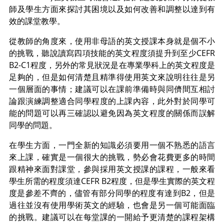
師及學生方面來探討其困境以及如何改善和調整以達到有
效的課堂教學。
從教師的角度來，使用非母語的英文授課本身就是個不小
的挑戰，聽說讀寫四項技能的英文程度須提升到至少CEFR
B2-C1程度，另外的常見狀況是在專業學科上的英文程度是
足夠的，但是如何清楚且精準得使用英文來說明往往是另
一個層面的事情；建議可以在課前準備時與同儕間互相討
論跟演練調整適合同學程度的上課內容，此外對於同學可
能的問題可以再三確認以避免因為英文程度的關係而誤解
同學的問題。
在學生方面，一門全新的知識必須要用一個不熟悉的語言
來上課，確實是一個很大的挑戰，勢必會花費更多的時間
跟精神來面對課堂，參與採用英文授課的課程，一般來看
學生所需的程度須達CEFR B2程度，但是學生實際的英文程
度是參差不齊的，儘管有部分同學的程度有達到B2，但是
過往並沒有使用學術英文的經驗，也會是另一個可能面臨
的挑戰。建議可以在每堂課的一開給予更清楚的課程架構