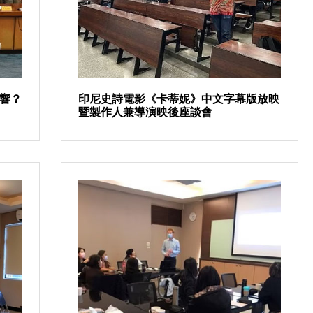
響？
印尼史詩電影《卡蒂妮》中文字幕版放映
暨製作人兼導演映後座談會