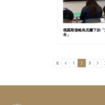
俄羅斯侵略烏克蘭下的「
全」
第一頁
上一頁
下
1
2
3