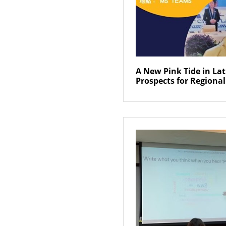
A New Pink Tide in La
Prospects for Regiona