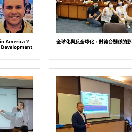
tin America？
全球化與反全球化：對德台關係的影
l Development