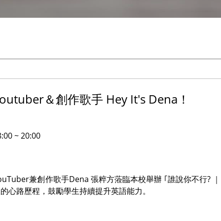
tuber＆創作歌手 Hey It's Dena！
0 ~ 20:00
ber兼創作歌手Dena 張粹方蒞臨本校舉辦 ｢誰說你不行? ｜ Yout
想的心路歷程，鼓勵學生持續提升英語能力。